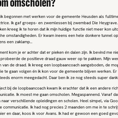
om omscholen?
 ik begonnen met werken voor de gemeente Heusden als fulltime
trice. Ik gaf groeps- en zwemlessen bij zwembad Die Heygrave. 
ken kreeg ik te horen dat ik mijn huidige functie niet meer kon ui
he omstandigheden. Er kwam ineens een hele donkere tunnel op
eens een zaklamp...
nt kom je er achter dat er pieken én dalen zijn. Ik bevind me ni
en probeerde de positieve draad gauw weer op te pakken. Mijn w
n van de draad. Ik kreeg een loopbaancoach aangeboden, de mog
ie te gaan volgen én ik kon voor de gemeente blijven werken. Er
teeds enorm meegedacht. Daar ben ik ze nog steeds super dank
ject bij de loopbaancoach kwam ik erachter dat ik een andere rich
unicatie. Ik moest me gaan omscholen. Megaspannend. Vanaf d
en naar verschillende opleidingen en scholen. Heel simpel, via Goo
ie communicatie. Ik had nog precies 2 maanden om me in te schri
hier en daar, koos ik voor Avans. Ik had er gewoon een goed gevoe