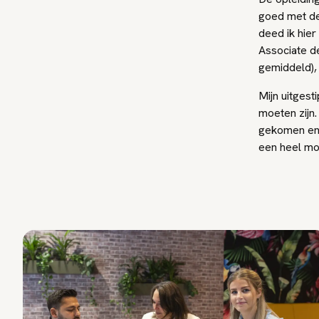
goed met dez
deed ik hier
Associate d
gemiddeld), 
Mijn uitges
moeten zijn.
gekomen en w
een heel moo