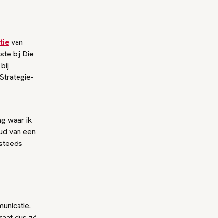
tie
van
te bij Die
bij
Strategie-
ng waar ik
oud van een
 steeds
unicatie.
gaat dus zó