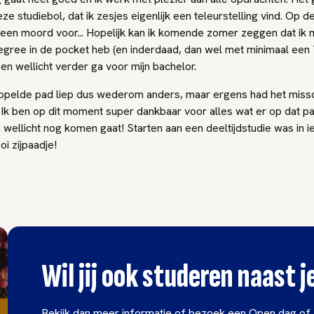
e studiebol, dat ik zesjes eigenlijk een teleurstelling vind. Op 
 een moord voor... Hopelijk kan ik komende zomer zeggen dat ik m
egree in de pocket heb (en inderdaad, dan wel met minimaal een 
en wellicht verder ga voor mijn bachelor.
tippelde pad liep dus wederom anders, maar ergens had het miss
 Ik ben op dit moment super dankbaar voor alles wat er op dat pa
ellicht nog komen gaat! Starten aan een deeltijdstudie was in i
i zijpaadje!
Wil jij ook studeren naast 
Bekijk dan meer informatie of bezoek een Open dag of 