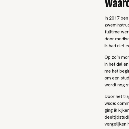
Waar
In 2017 ben
zweminstruc
fulltime wer
door medisc
ik had niet 
Op zo’n mome
in het dal 
me het begi
om een stud
wordt nog s
Door het tra
wilde: comm
ging ik kijk
deeltijdstud
vergelijken 