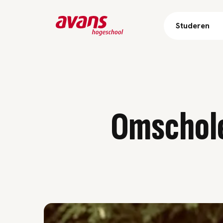
Studeren
Omschole