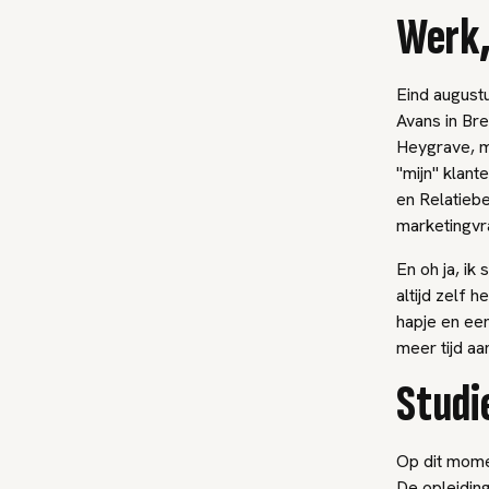
Werk,
Eind august
Avans in Bre
Heygrave, mi
"mijn" klant
en Relatieb
marketingvr
En oh ja, ik 
altijd zelf 
hapje en een
meer tijd aa
Studi
Op dit momen
De opleiding