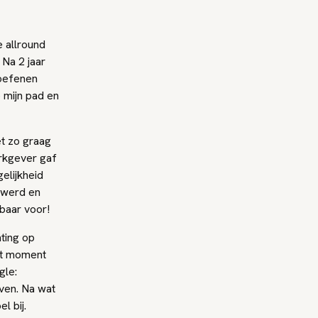
 allround
Na 2 jaar
toefenen
 mijn pad en
et zo graag
erkgever gaf
elijkheid
 werd en
baar voor!
ting op
at moment
gle:
jven. Na wat
l bij.