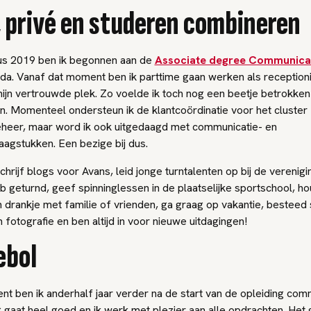
 privé en studeren combineren
us 2019 ben ik begonnen aan de
Associate degree Communica
da. Vanaf dat moment ben ik parttime gaan werken als receptionis
jn vertrouwde plek. Zo voelde ik toch nog een beetje betrokken 
en. Momenteel ondersteun ik de klantcoördinatie voor het cluster 
eheer, maar word ik ook uitgedaagd met communicatie- en
aagstukken. Een bezige bij dus.
schrijf blogs voor Avans, leid jonge turntalenten op bij de verenigi
heb geturnd, geef spinninglessen in de plaatselijke sportschool, h
 drankje met familie of vrienden, ga graag op vakantie, besteed
n fotografie en ben altijd in voor nieuwe uitdagingen!
ebol
t ben ik anderhalf jaar verder na de start van de opleiding comm
 gaat heel goed en ik werk met plezier aan alle opdrachten. Het 