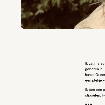
Ik zal me ev
geboren in D
harde G: ee
een plekje v
Ik ben een p
stippelen. H