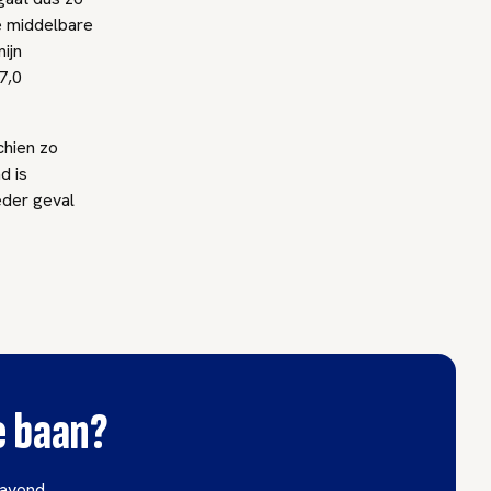
de middelbare
ijn
7,0
chien zo
d is
eder geval
je baan?
avond.