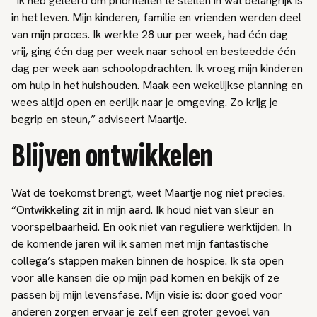
“Ik heb geleerd om prioriteiten te stellen in wat belangrijk is
in het leven. Mijn kinderen, familie en vrienden werden deel
van mijn proces. Ik werkte 28 uur per week, had één dag
vrij, ging één dag per week naar school en besteedde één
dag per week aan schoolopdrachten. Ik vroeg mijn kinderen
om hulp in het huishouden. Maak een wekelijkse planning en
wees altijd open en eerlijk naar je omgeving. Zo krijg je
begrip en steun,” adviseert Maartje.
Blijven ontwikkelen
Wat de toekomst brengt, weet Maartje nog niet precies.
“Ontwikkeling zit in mijn aard. Ik houd niet van sleur en
voorspelbaarheid. En ook niet van reguliere werktijden. In
de komende jaren wil ik samen met mijn fantastische
collega’s stappen maken binnen de hospice. Ik sta open
voor alle kansen die op mijn pad komen en bekijk of ze
passen bij mijn levensfase. Mijn visie is: door goed voor
anderen zorgen ervaar je zelf een groter gevoel van