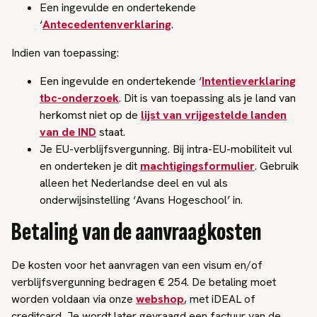
Een ingevulde en ondertekende
‘
Antecedentenverklaring
.
Indien van toepassing:
Een ingevulde en ondertekende ‘
Intentieverklaring
tbc-onderzoek
. Dit is van toepassing als je land van
herkomst niet op de
lijst van vrijgestelde landen
van de IND
staat.
Je EU-verblijfsvergunning. Bij intra-EU-mobiliteit vul
en onderteken je dit
machtigingsformulier
. Gebruik
alleen het Nederlandse deel en vul als
onderwijsinstelling ‘Avans Hogeschool’ in.
Betaling van de aanvraagkosten
De kosten voor het aanvragen van een visum en/of
verblijfsvergunning bedragen € 254. De betaling moet
worden voldaan via onze
webshop
, met iDEAL of
creditcard. Je wordt later gevraagd een factuur van de