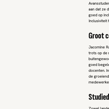
Avansstuden
aan dat ze 
goed op incl
Inclusivitei
Groot 
Jacomine Ra
trots op de
buitengewoon
goed begele
docenten. In
de groeiend
medewerkers
Studie
Zowel landel