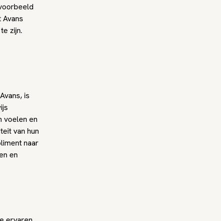
jvoorbeeld
t Avans
e zijn.
Avans, is
ijs
en voelen en
teit van hun
pliment naar
ten en
de ervaren