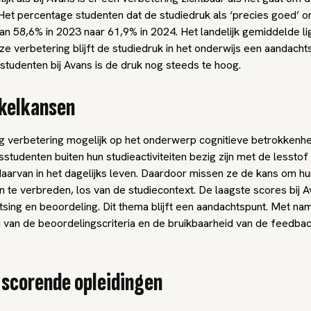
 Het percentage studenten dat de studiedruk als ‘precies goed’ o
an 58,6% in 2023 naar 61,9% in 2024. Het landelijk gemiddelde li
e verbetering blijft de studiedruk in het onderwijs een aandacht
studenten bij Avans is de druk nog steeds te hoog.
kelkansen
og verbetering mogelijk op het onderwerp cognitieve betrokkenhe
studenten buiten hun studieactiviteiten bezig zijn met de lesstof
aarvan in het dagelijks leven. Daardoor missen ze de kans om hu
 te verbreden, los van de studiecontext. De laagste scores bij A
etsing en beoordeling. Dit thema blijft een aandachtspunt. Met na
id van de beoordelingscriteria en de bruikbaarheid van de feedba
scorende opleidingen