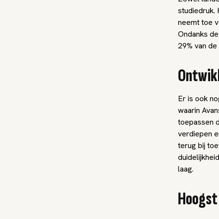
studiedruk.
neemt toe v
Ondanks dez
29% van de 
Ontwik
Er is ook n
waarin Avans
toepassen d
verdiepen en
terug bij to
duidelijkhe
laag.
Hoogst 