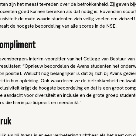
ten zijn het meest tevreden over de betrokkenheid. Zij geven bi
docenten goed kunnen bereiken als dat nodig is. Bovendien scoor
usiviteit: de mate waarin studenten zich veilig voelen om zichzelf t
t haalt de hoogste beoordeling van alle scores in de NSE.
compliment
vensbergen, interim-voorzitter van het College van Bestuur van 
 resultaten: “Opnieuw beoordelen de Avans studenten het onderw
 positief. Wellicht nog belangrijker is dat zij zich bij Avans gezi
id in hun opleiding. Ook waarderen ze de betrokkenheid en kwali
clusiviteit krijgt de hoogste beoordeling en dat is een groot com
e aandacht voor diversiteit en inclusie en de grote groep studen
 die hierin participeert en meedenkt.”
druk
ijk als bij Avans is er een verbetering zichtbaar als het gaat om 