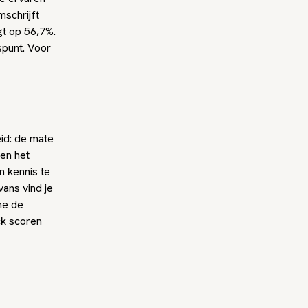
mschrijft
gt op 56,7%.
spunt. Voor
id: de mate
 en het
n kennis te
vans vind je
me de
ck scoren