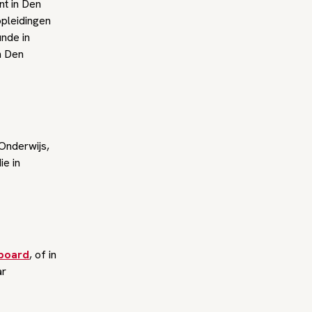
t in Den
opleidingen
nde in
n Den
 Onderwijs,
ie in
board
, of in
ar