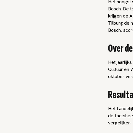
Het hoogst 
Bosch. De to
krijgen de 
Tilburg de 
Bosch, score
Over d
Het jaarlij
Cultuur en W
oktober ver
Resulta
Het Landeli
de factsheet
vergelijken.