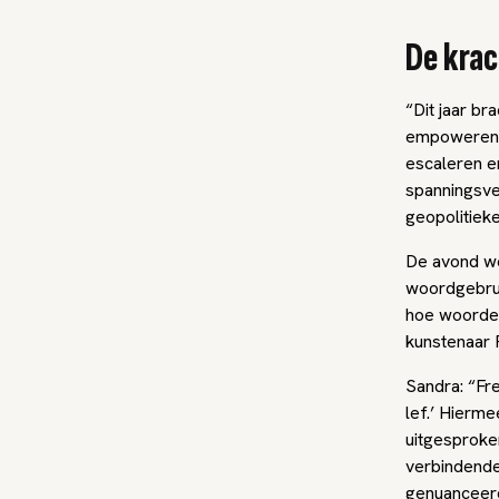
De krac
“Dit jaar b
empoweren a
escaleren e
spanningsvel
geopolitieke
De avond we
woordgebruik
hoe woorden 
kunstenaar 
Sandra: “Fr
lef.’ Hierme
uitgesproke
verbindende 
genuanceerd