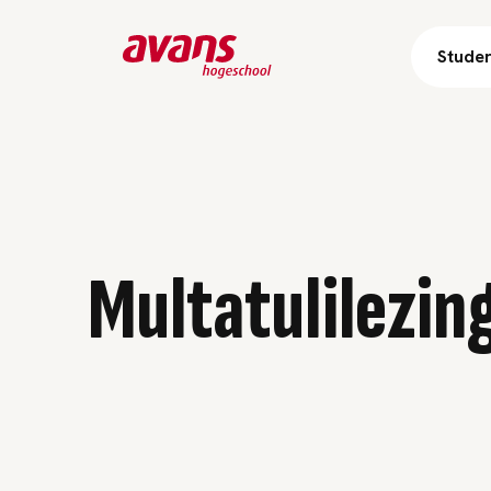
Stude
Multatulilezin