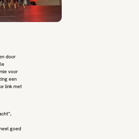
den door
le
mie voor
zing een
ke link met
acht”,
 heel goed