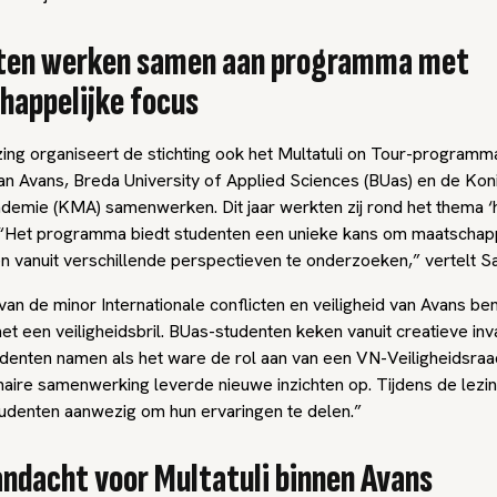
ten werken samen aan programma met
appelijke focus
zing organiseert de stichting ook het Multatuli on Tour-programm
an Avans, Breda University of Applied Sciences (BUas) en de Koni
cademie (KMA) samenwerken. Dit jaar werkten zij rond het thema 
 “Het programma biedt studenten een unieke kans om maatschapp
n vanuit verschillende perspectieven te onderzoeken,” vertelt S
van de minor Internationale conflicten en veiligheid van Avans b
et een veiligheidsbril. BUas-studenten keken vanuit creatieve in
enten namen als het ware de rol aan van een VN-Veiligheidsraa
inaire samenwerking leverde nieuwe inzichten op. Tijdens de lezin
udenten aanwezig om hun ervaringen te delen.”
ndacht voor Multatuli binnen Avans