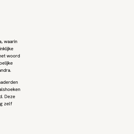
a, waarin
nklijke
‘het woord
elijke
andra.
enaderden
valshoeken
d. Deze
g zelf