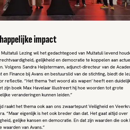
happelijke impact
g Multatuli Lezing wil het gedachtegoed van Multatuli levend hou
rechtvaardigheid, gelijkheid en democratie te koppelen aan actue
n. Volgens Sandra Heijstermann, adjunct-directeur van de Acade
n Finance bij Avans en bestuurslid van de stichting, biedt de le
r reflectie. “Het thema ‘het woord als wapen’ heeft een duidelij
et zijn boek Max Havelaar illustreert hij hoe woorden tot grote
lijke veranderingen kunnen leiden.”
ijd raakt het thema ook aan ons zwaartepunt Veiligheid en Veerkr
ra. “Maar eigenlijk is het ook breder dan dat. Het gaat altijd over
gheid, gelijke kansen en democratie. En dat zijn waarden die ook
de waarden van Avans.”