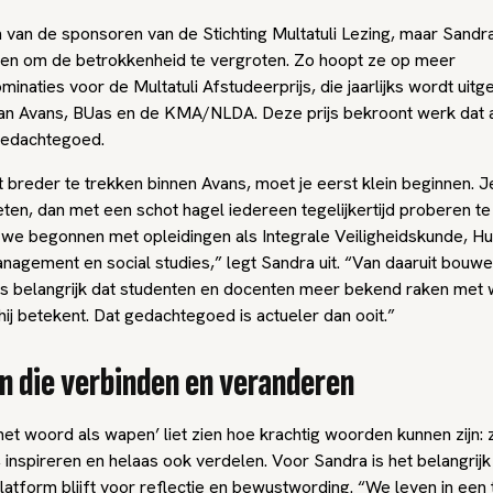
 van de sponsoren van de Stichting Multatuli Lezing, maar Sandra
en om de betrokkenheid te vergroten. Zo hoopt ze op meer
inaties voor de Multatuli Afstudeerprijs, die jaarlijks wordt uitg
an Avans, BUas en de KMA/NLDA. Deze prijs bekroont werk dat aa
 gedachtegoed.
 breder te trekken binnen Avans, moet je eerst klein beginnen. J
eten, dan met een schot hagel iedereen tegelijkertijd proberen te
 we begonnen met opleidingen als Integrale Veiligheidskunde, H
agement en social studies,” legt Sandra uit. “Van daaruit bouw
 is belangrijk dat studenten en docenten meer bekend raken met w
ij betekent. Dat gedachtegoed is actueler dan ooit.”
 die verbinden en veranderen
het woord als wapen’ liet zien hoe krachtig woorden kunnen zijn:
 inspireren en helaas ook verdelen. Voor Sandra is het belangrijk
latform blijft voor reflectie en bewustwording. “We leven in een t