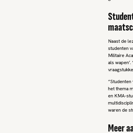
Studen
maatsch
Naast de le
studenten v
Militaire A
als wapen’.
vraagstukke
“Studenten 
het thema m
en KMA-stud
multidiscipl
waren de st
Meer aa