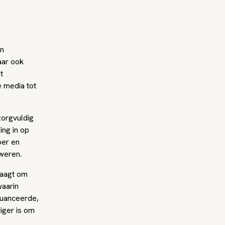
en
aar ook
t
e media tot
orgvuldig
ing in op
per en
weren.
raagt om
waarin
nuanceerde,
diger is om