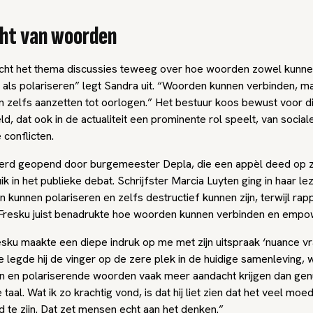
ht van woorden
racht het thema discussies teweeg over hoe woorden zowel kunn
ls polariseren” legt Sandra uit. “Woorden kunnen verbinden, m
n zelfs aanzetten tot oorlogen.” Het bestuur koos bewust voor di
d, dat ook in de actualiteit een prominente rol speelt, van social
 conflicten.
rd geopend door burgemeester Depla, die een appèl deed op z
 in het publieke debat. Schrijfster Marcia Luyten ging in haar lez
kunnen polariseren en zelfs destructief kunnen zijn, terwijl rap
Fresku juist benadrukte hoe woorden kunnen verbinden en empo
esku maakte een diepe indruk op me met zijn uitspraak ‘nuance v
e legde hij de vinger op de zere plek in de huidige samenleving, 
n en polariserende woorden vaak meer aandacht krijgen dan ge
taal. Wat ik zo krachtig vond, is dat hij liet zien dat het veel moe
 te zijn. Dat zet mensen echt aan het denken.”