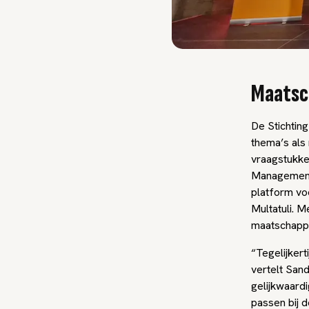
Maatsc
De Stichtin
thema’s als 
vraagstukke
Management e
platform voo
Multatuli. M
maatschappe
“Tegelijkert
vertelt Sand
gelijkwaardi
passen bij 