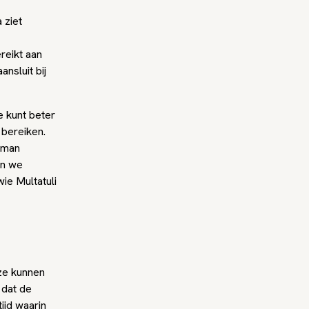
 ziet
ereikt aan
nsluit bij
e kunt beter
 bereiken.
uman
en we
ie Multatuli
 ze kunnen
 dat de
ijd waarin