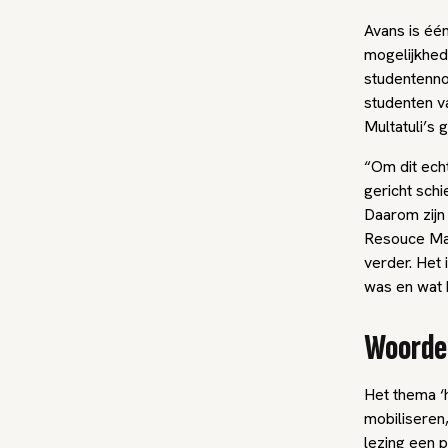
Avans is één
mogelijkhed
studentennom
studenten v
Multatuli’s
“Om dit echt
gericht schi
Daarom zijn
Resouce Man
verder. Het
was en wat h
Woorden
Het thema ‘
mobiliseren,
lezing een p