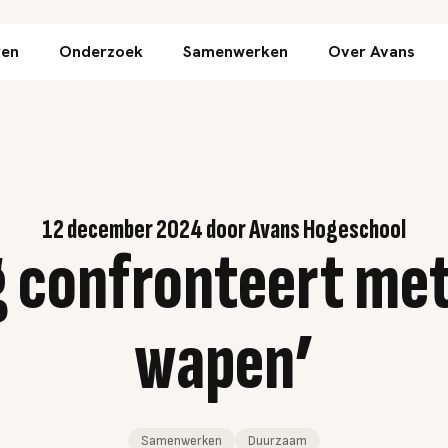
Direct naar inhoud
ren
Onderzoek
Samenwerken
Over Avans
12 december 2024
door
Avans Hogeschool
g confronteert met
wapen’
Samenwerken
Duurzaam