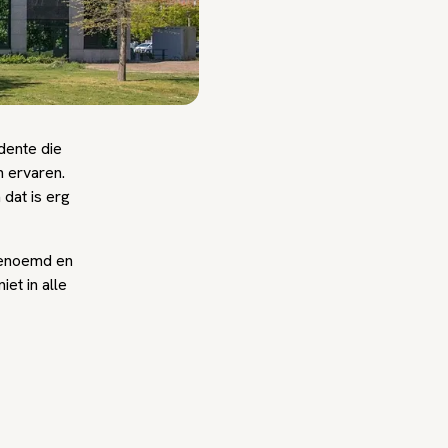
dente die
n ervaren.
 dat is erg
 benoemd en
et in alle