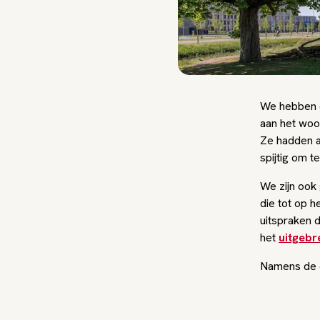
We hebben d
aan het woo
Ze hadden an
spijtig om t
We zijn ook
die tot op h
uitspraken d
het
uitgebr
Namens de d