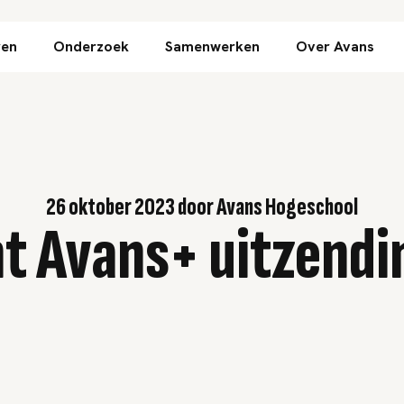
Direct naar inhoud
ren
Onderzoek
Samenwerken
Over Avans
26 oktober 2023
door
Avans Hogeschool
t Avans+ uitzend