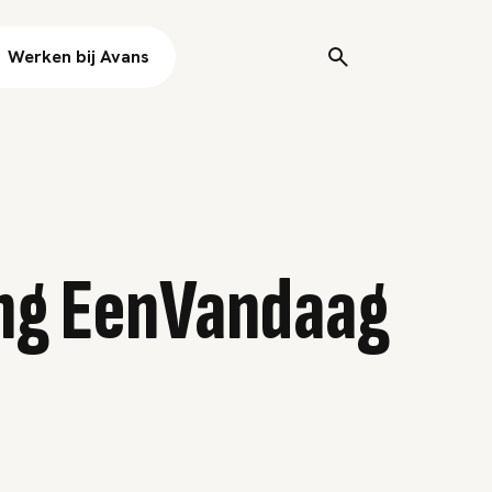
Werken bij Avans
ing EenVandaag