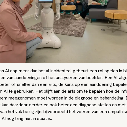
an AI nog meer dan het al incidenteel gebeurt een rol spelen in b
ren van aandoeningen of het analyseren van beelden. Een AI-algo
beter of sneller dan een arts, de kans op een aandoening bepalen
m AI te gebruiken. Het blijft aan de arts om te bepalen hoe de in
teem meegenomen moet worden in de diagnose en behandeling. 
 kan daardoor eerder en ook beter een diagnose stellen en met
van het vak bezig zijn: bijvoorbeeld het voeren van een empathis
AI nog lang niet in staat is.