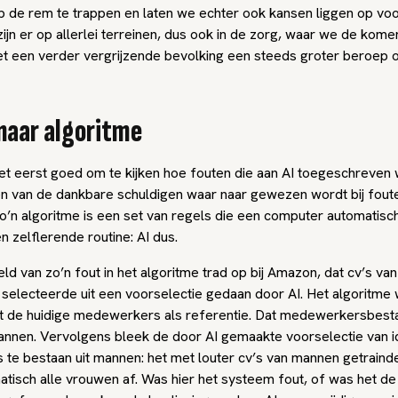
p de rem te trappen en laten we echter ook kansen liggen op voo
ijn er op allerlei terreinen, dus ook in de zorg, waar we de kom
t een verder vergrijzende bevolking een steeds groter beroep 
naar algoritme
et eerst goed om te kijken hoe fouten die aan AI toegeschreven
en van de dankbare schuldigen waar naar gewezen wordt bij foute
o’n algoritme is een set van regels die een computer automatisch
n zelflerende routine: AI dus.
d van zo’n fout in het algoritme trad op bij Amazon, dat cv’s van
n selecteerde uit een voorselectie gedaan door AI. Het algoritme 
t de huidige medewerkers als referentie. Dat medewerkersbest
mannen. Vervolgens bleek de door AI gemaakte voorselectie van i
te bestaan uit mannen: het met louter cv’s van mannen getrain
tisch alle vrouwen af. Was hier het systeem fout, of was het d