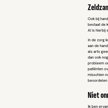
Zeldza
Ook bij hand
bestaat de 
AI is hierbi
In de zorg 
aan de hand 
als arts gee
dan ook nog 
probleem om
patiënten o
misschien no
beoordelen 
Niet on
Ik ben erva