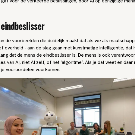
 gaf voor de verkeerde beslissingen, door AI op eenzijdige mani
 eindbeslisser
an de voorbeelden die duidelijk maakt dat als we als maatschappij 
of overheid - aan de slag gaan met kunstmatige intelligentie, dat 
lang dat de mens de eindbeslisser is. De mens is ook verantwoor
es van AI, niet AI zelf, of het ‘algoritme’. Als je dat weet en daar
n je vooroordelen voorkomen.