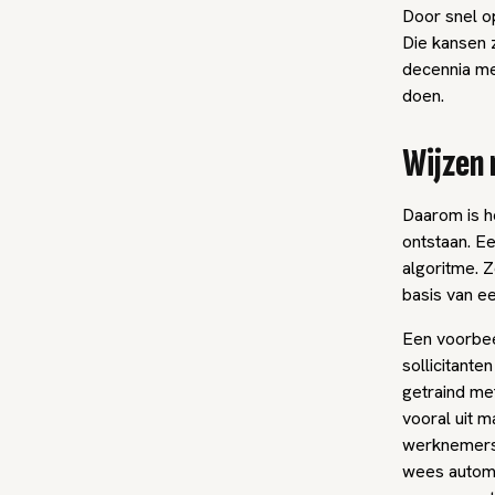
Door snel o
Die kansen z
decennia me
doen.
Wijzen 
Daarom is h
ontstaan. E
algoritme. Z
basis van ee
Een voorbeel
sollicitante
getraind me
vooral uit 
werknemers 
wees automa