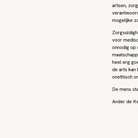
artsen, zor
verantwoord
mogelijke z
Zorgvuldigh
voor medisc
onnodig op d
maatschappe
heel erg go
de arts kan 
onethisch om
De mens staa
Ander de Kei