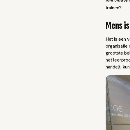
een voorzet
trainen?
Mens is
Het is een v
organisatie 
grootste be
het leerproc
handelt, ku