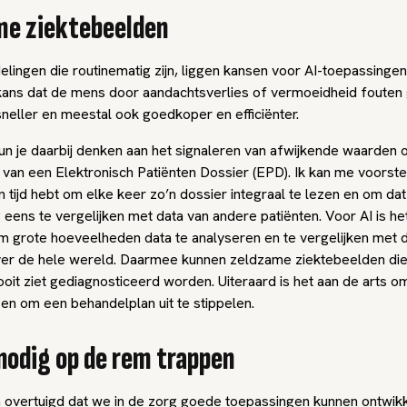
me ziektebeelden
elingen die routinematig zijn, liggen kansen voor AI-toepassingen
kans dat de mens door aandachtsverlies of vermoeidheid fouten
j sneller en meestal ook goedkoper en efficiënter.
kun je daarbij denken aan het signaleren van afwijkende waarden 
van een Elektronisch Patiënten Dossier (EPD). Ik kan me voorstel
n tijd hebt om elke keer zo’n dossier integraal te lezen en om dat
eens te vergelijken met data van andere patiënten. Voor AI is he
 grote hoeveelheden data te analyseren en te vergelijken met d
ver de hele wereld. Daarmee kunnen zeldzame ziektebeelden die
oit ziet gediagnosticeerd worden. Uiteraard is het aan de arts om
en om een behandelplan uit te stippelen.
nodig op de rem trappen
n overtuigd dat we in de zorg goede toepassingen kunnen ontwikk