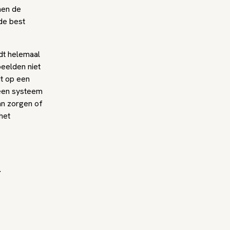
men de
de best
ldt helemaal
eelden niet
it op een
 een systeem
an zorgen of
het
.