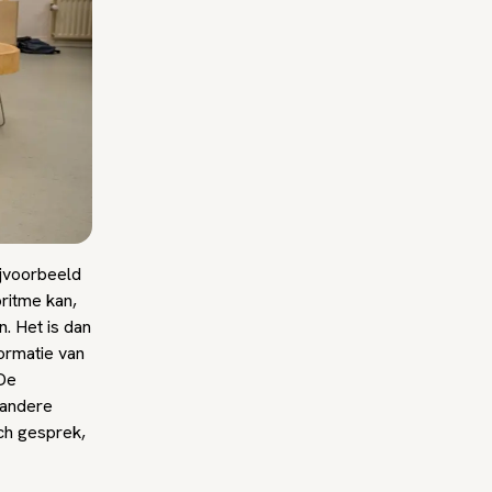
ijvoorbeeld
ritme kan,
. Het is dan
formatie van
De
 andere
ch gesprek,