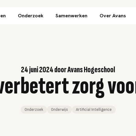
Direct naar inhoud
ren
Onderzoek
Samenwerken
Over Avans
24 juni 2024
door
Avans Hogeschool
 verbetert zorg voo
Onderzoek
Onderwijs
Artificial Intelligence