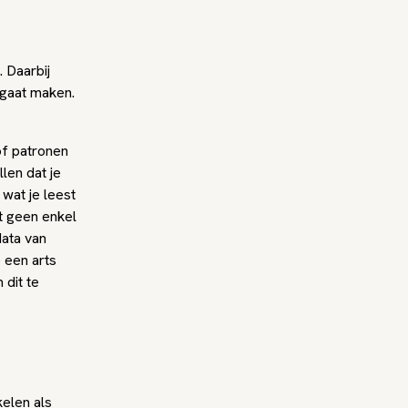
. Daarbij
 gaat maken.
of patronen
len dat je
 wat je leest
t geen enkel
ata van
 een arts
 dit te
elen als