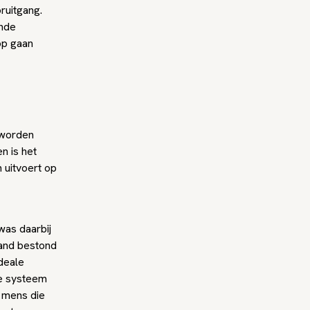
ruitgang.
ende
op gaan
 worden
n is het
 uitvoert op
was daarbij
and bestond
deale
de systeem
e mens die