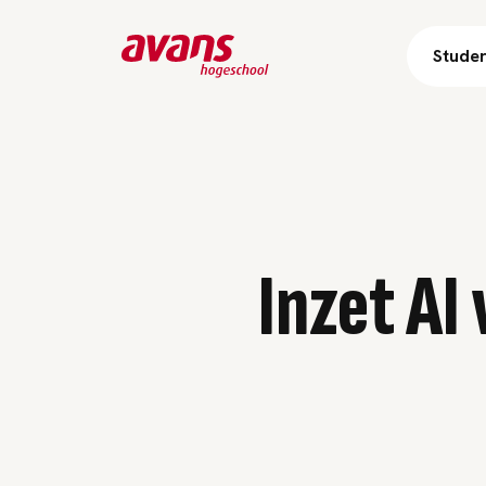
Stude
Inzet AI