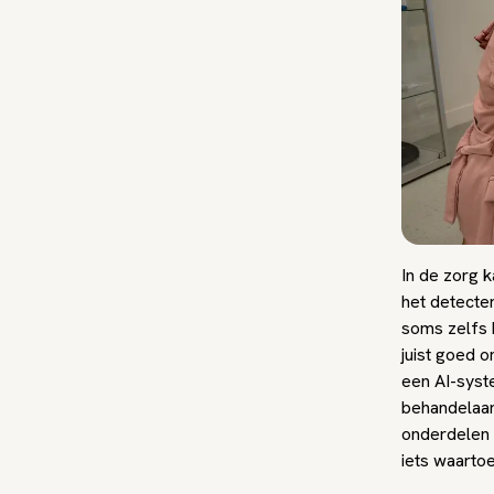
In de zorg k
het detecte
soms zelfs 
juist goed o
een AI-sys
behandelaar
onderdelen 
iets waartoe 