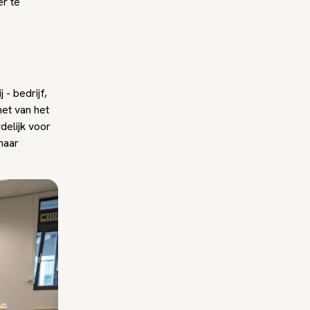
er te
- bedrijf,
het van het
delijk voor
 naar