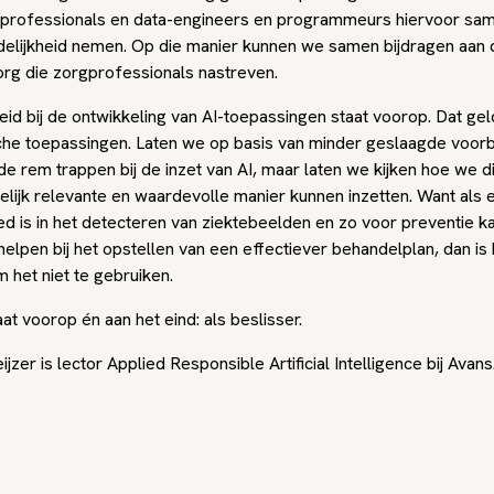
gprofessionals en data-engineers en programmeurs hiervoor sa
elijkheid nemen. Op die manier kunnen we samen bijdragen aan 
org die zorgprofessionals nastreven.
eid bij de ontwikkeling van AI-toepassingen staat voorop. Dat ge
he toepassingen. Laten we op basis van minder geslaagde voorb
e rem trappen bij de inzet van AI, maar laten we kijken hoe we d
lijk relevante en waardevolle manier kunnen inzetten. Want als
ed is in het detecteren van ziektebeelden en zo voor preventie k
helpen bij het opstellen van een effectiever behandelplan, dan is 
 het niet te gebruiken.
t voorop én aan het eind: als beslisser.
jzer is lector Applied Responsible Artificial Intelligence bij Avans