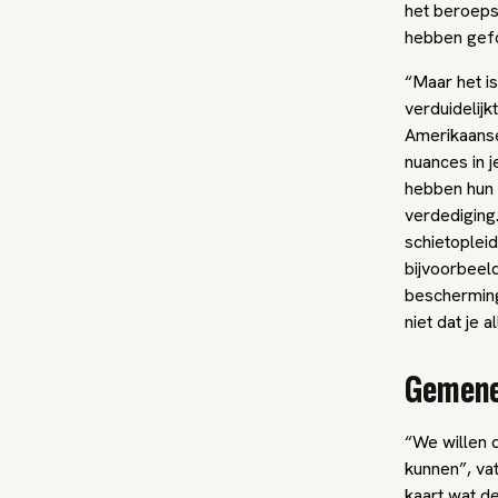
het beroeps
hebben gef
“Maar het is
verduidelijk
Amerikaanse 
nuances in j
hebben hun e
verdediging
schietopleid
bijvoorbeeld
bescherming
niet dat je 
Gemene
“We willen d
kunnen”, vat
kaart wat d