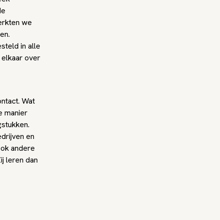
de
merkten we
en.
teld in alle
 elkaar over
ontact. Wat
e manier
gstukken.
drijven en
 Ook andere
j leren dan