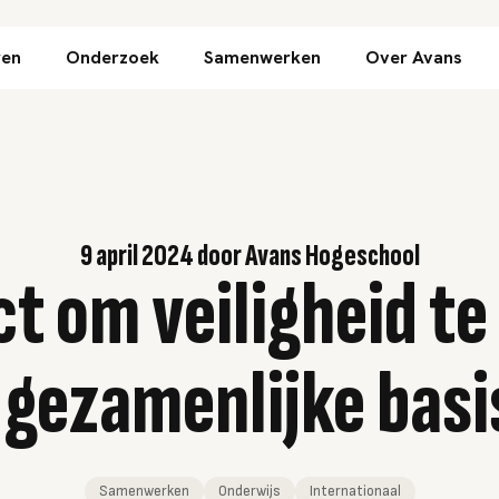
Direct naar inhoud
ren
Onderzoek
Samenwerken
Over Avans
9 april 2024
door
Avans Hogeschool
t om veiligheid te
gezamenlijke basi
Samenwerken
Onderwijs
Internationaal