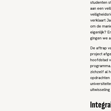
studenten s
aan een veil
veiligheidsr
verklaart J
om de manier
eigenlijk? 
gingen we a
De aftrap v
project afg
hoofdstad vo
programma. 
zichzelf al 
opdrachten 
universiteit
uitwisseling
Integral