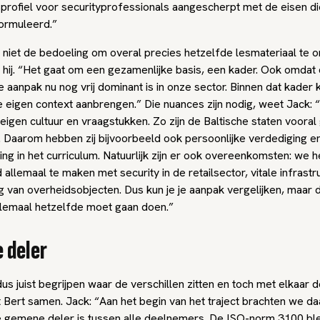
profiel voor securityprofessionals aangescherpt met de eisen di
ormuleerd.”
 niet de bedoeling om overal precies hetzelfde lesmateriaal te o
t hij. “Het gaat om een gezamenlijke basis, een kader. Ook omdat
aanpak nu nog vrij dominant is in onze sector. Binnen dat kader k
e eigen context aanbrengen.” Die nuances zijn nodig, weet Jack: 
igen cultuur en vraagstukken. Zo zijn de Baltische staten vooral 
. Daarom hebben zij bijvoorbeeld ook persoonlijke verdediging e
ing in het curriculum. Natuurlijk zijn er ook overeenkomsten: we 
 allemaal te maken met security in de retailsector, vitale infrastr
 van overheidsobjecten. Dus kun je je aanpak vergelijken, maar 
allemaal hetzelfde moet gaan doen.”
 deler
us juist begrijpen waar de verschillen zitten en toch met elkaar 
 Bert samen. Jack: “Aan het begin van het traject brachten we da
e gemene deler is tussen alle deelnemers. De ISO-norm 3100 bl