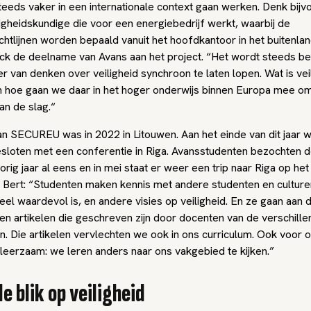
teeds vaker in een internationale context gaan werken. Denk bij
igheidskundige die voor een energiebedrijf werkt, waarbij de
ichtlijnen worden bepaald vanuit het hoofdkantoor in het buitenlan
ack de deelname van Avans aan het project. “Het wordt steeds be
 van denken over veiligheid synchroon te laten lopen. Wat is vei
En hoe gaan we daar in het hoger onderwijs binnen Europa mee 
an de slag.“
an SECUREU was in 2022 in Litouwen. Aan het einde van dit jaar w
esloten met een conferentie in Riga. Avansstudenten bezochten 
rig jaar al eens en in mei staat er weer een trip naar Riga op het
Bert: “Studenten maken kennis met andere studenten en culture
heel waardevol is, en andere visies op veiligheid. En ze gaan aan 
en artikelen die geschreven zijn door docenten van de verschill
en. Die artikelen vervlechten we ook in ons curriculum. Ook voor o
 leerzaam: we leren anders naar ons vakgebied te kijken.”
e blik op veiligheid