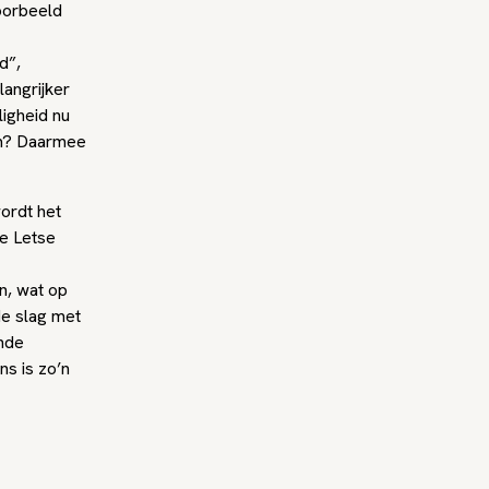
voorbeeld
d”,
langrijker
ligheid nu
om? Daarmee
ordt het
de Letse
n, wat op
de slag met
ende
ns is zo’n