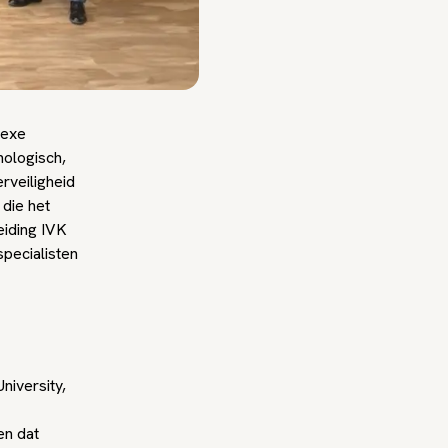
lexe
hologisch,
rveiligheid
 die het
eiding IVK
specialisten
University,
en dat