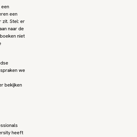
n een
deren een
zit. Stel: er
aan naar de
fboeken niet
e
ndse
r spraken we
r bekijken
ssionals
ersity heeft