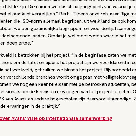
chikt te zijn. Die namen we dus als uitgangspunt, van waaruit je 
et elkaar kunt vergelijken.” Bert: “Tijdens onze reis naar Riga 
denten die ISO-norm allemaal begrijpen, uit welk land ze ook kom
ebben we een gezamenlijke begrippen- en woordenlijst samenges
e deelnemende landen. Omdat je wel moet weten waar je het met
en doen ertoe.”
veld is betrokken bij het project. “In de beginfase zaten we met
ners om de tafel en tijdens het project zijn we voortdurend in c
in het werkveld, gebruiken we binnen het project. Bijvoorbeeld d
en verschillende branches wordt omgegaan met veiligheidsvraa
omen we nog een keer bij elkaar met de betrokken studenten, be
fessionals om de kennis en ervaringen van het project te delen.
VK van Avans en andere hogescholen zijn daarvoor uitgenodigd. Zi
e ervaringen in de praktijk.”
over Avans' visie op internationale samenwerking