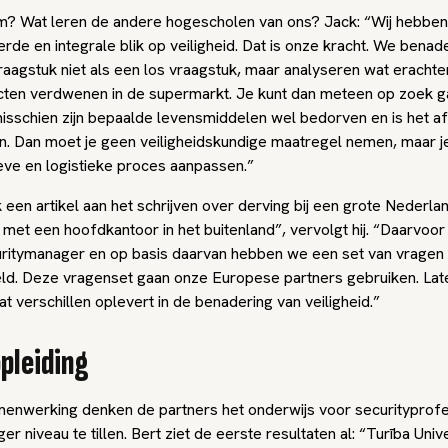
? Wat leren de andere hogescholen van ons? Jack: “Wij hebbe
rde en integrale blik op veiligheid. Dat is onze kracht. We bena
raagstuk niet als een los vraagstuk, maar analyseren wat erachter 
ucten verdwenen in de supermarkt. Je kunt dan meteen op zoek g
misschien zijn bepaalde levensmiddelen wel bedorven en is het a
. Dan moet je geen veiligheidskundige maatregel nemen, maar j
ieve en logistieke proces aanpassen.”
 een artikel aan het schrijven over derving bij een grote Nederla
 met een hoofdkantoor in het buitenland”, vervolgt hij. “Daarvoo
ritymanager en op basis daarvan hebben we een set van vragen
d. Deze vragenset gaan onze Europese partners gebruiken. Late
t verschillen oplevert in de benadering van veiligheid.”
pleiding
enwerking denken de partners het onderwijs voor securityprofe
er niveau te tillen. Bert ziet de eerste resultaten al: “Turība Univ