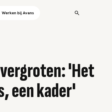
Werken bij Avans
 vergroten: 'Het
s, een kader'