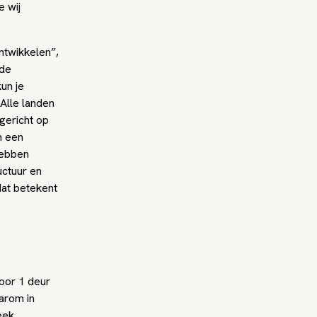
e wij
ntwikkelen”,
 de
un je
“Alle landen
gericht op
n een
hebben
uctuur en
dat betekent
door 1 deur
arom in
eek