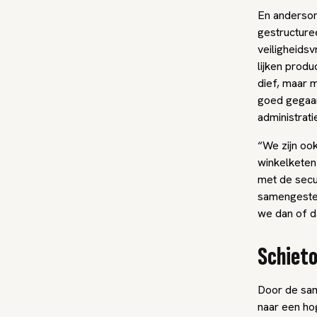
En andersom
gestructuree
veiligheidsv
lijken prod
dief, maar 
goed gegaan
administrat
“We zijn ook
winkelketen
met de secu
samengestel
we dan of da
Schieto
Door de sam
naar een hog