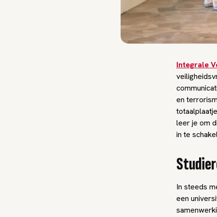
Integrale V
veiligheidsv
communicatie
en terroris
totaalplaatj
leer je om d
in te schake
Studier
In steeds m
een universi
samenwerkin