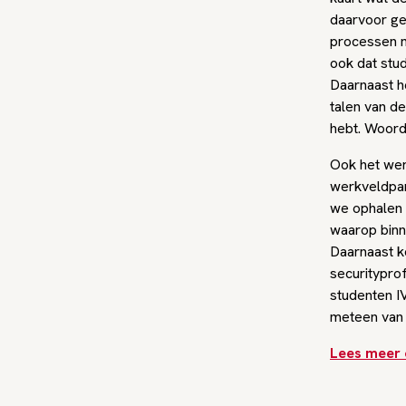
daarvoor ges
processen m
ook dat stu
Daarnaast h
talen van d
hebt. Woord
Ook het werk
werkveldpart
we ophalen 
waarop binn
Daarnaast k
securitypro
studenten I
meteen van d
Lees meer 