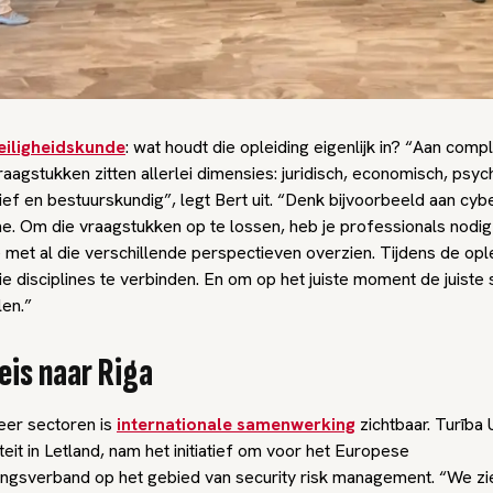
eiligheidskunde
: wat houdt die opleiding eigenlijk in? “Aan comp
raagstukken zitten allerlei dimensies: juridisch, economisch, psyc
f en bestuurskundig”, legt Bert uit. “Denk bijvoorbeeld aan cybe
me. Om die vraagstukken op te lossen, heb je professionals nodig
e met al die verschillende perspectieven overzien. Tijdens de opl
ie disciplines te verbinden. En om op het juiste moment de juiste 
len.”
eis naar Riga
eer sectoren is
internationale samenwerking
zichtbaar. Turība 
teit in Letland, nam het initiatief om voor het Europese
gsverband op het gebied van security risk management. “We zi