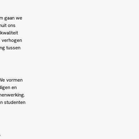
rom gaan we
uit ons
waliteit
n verhogen
ng tussen
. We vormen
digen en
menwerking.
n studenten
s