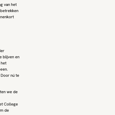
ng van het
 betrekken
nenkort
der
 blijven en
 het
heen.
 Door nú te
eten we de
et College
om de