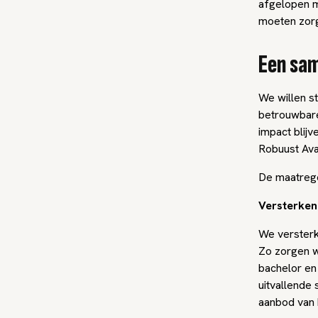
afgelopen m
moeten zorg
Een sa
We willen s
betrouwbare
impact blij
Robuust Ava
De maatregel
Versterken
We versterk
Zo zorgen w
bachelor en
uitvallende
aanbod van 