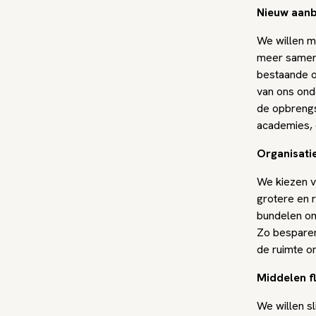
Nieuw aanb
We willen m
meer samenw
bestaande o
van ons ond
de opbrengs
academies, 
Organisati
We kiezen v
grotere en 
bundelen on
Zo bespare
de ruimte o
Middelen fl
We willen s