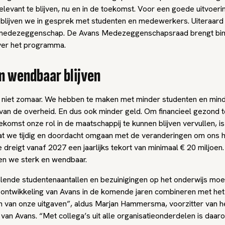
levant te blijven, nu en in de toekomst. Voor een goede uitvoeri
lijven we in gesprek met studenten en medewerkers. Uiteraard
medezeggenschap. De Avans Medezeggenschapsraad brengt bin
over het programma.
n wendbaar blijven
 niet zomaar. We hebben te maken met minder studenten en min
 van de overheid. En dus ook minder geld. Om financieel gezond te
ekomst onze rol in de maatschappij te kunnen blijven vervullen, is
dat we tijdig en doordacht omgaan met de veranderingen om ons 
 dreigt vanaf 2027 een jaarlijks tekort van minimaal € 20 miljoen.
ven we sterk en wendbaar.
lende studentenaantallen en bezuinigingen op het onderwijs mo
e ontwikkeling van Avans in de komende jaren combineren met het
n van onze uitgaven”, aldus Marjan Hammersma, voorzitter van h
van Avans. “Met collega’s uit alle organisatieonderdelen is daar