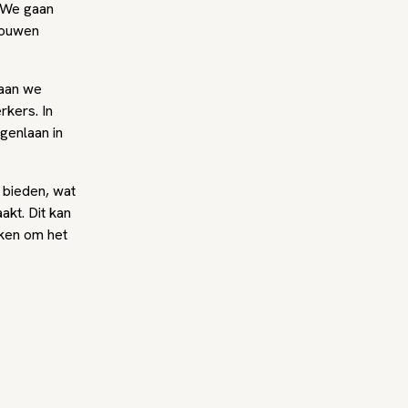
 We gaan
bouwen
gaan we
kers. In
genlaan in
 bieden, wat
kt. Dit kan
rken om het