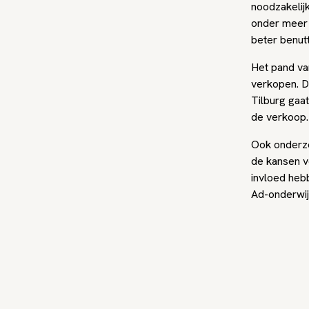
noodzakelij
onder meer
beter benut
Het pand va
verkopen. D
Tilburg gaa
de verkoop.
Ook onderzo
de kansen v
invloed heb
Ad-onderwij