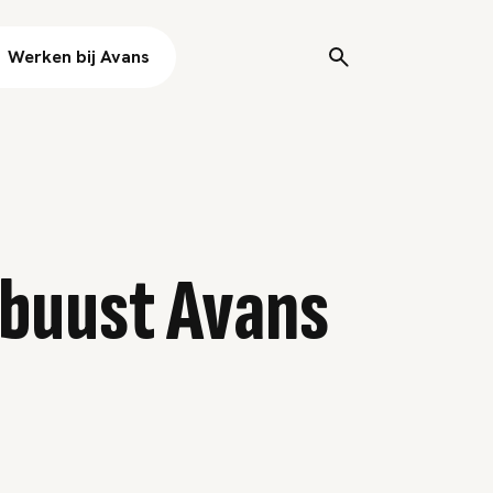
Werken bij Avans
obuust Avans