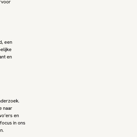
rvoor
d, een
elijke
ant en
nderzoek.
e naar
wo’ers en
focus in ons
n.