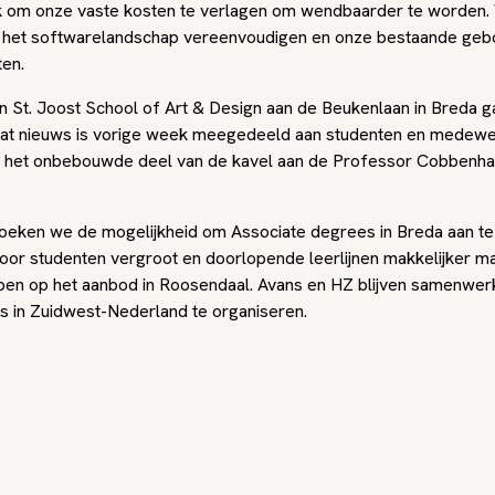
k om onze vaste kosten te verlagen om wendbaarder te worden.
 het softwarelandschap vereenvoudigen en onze bestaande ge
ten.
n St. Joost School of Art & Design aan de Beukenlaan in Breda 
at nieuws is vorige week meegedeeld aan studenten en medewer
t het onbebouwde deel van de kavel aan de Professor Cobbenha
eken we de mogelijkheid om Associate degrees in Breda aan te
oor studenten vergroot en doorlopende leerlijnen makkelijker maa
ben op het aanbod in Roosendaal. Avans en HZ blijven samenwe
s in Zuidwest-Nederland te organiseren.