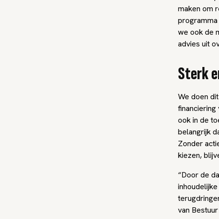
maken om re
programma b
we ook de 
advies uit 
Sterk e
We doen dit
financiering
ook in de to
belangrijk 
Zonder actie
kiezen, blij
“Door de da
inhoudelijk
terugdringe
van Bestuur 