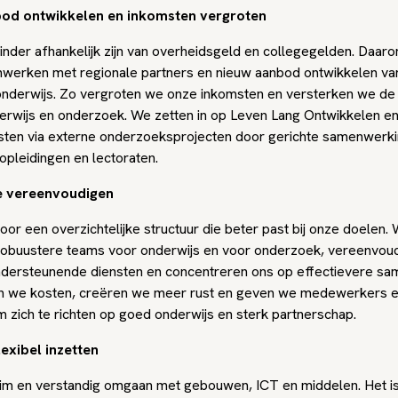
od ontwikkelen en inkomsten vergroten
inder afhankelijk zijn van overheidsgeld en collegegelden. Daa
erken met regionale partners en nieuw aanbod ontwikkelen van
nderwijs. Zo vergroten we onze inkomsten en versterken we de k
erwijs en onderzoek. We zetten in op Leven Lang Ontwikkelen e
ten via externe onderzoeksprojecten door gerichte samenwerki
opleidingen en lectoraten.
e vereenvoudigen
oor een overzichtelijke structuur die beter past bij onze doelen
robuustere teams voor onderwijs en voor onderzoek, vereenvou
dersteunende diensten en concentreren ons op effectievere sa
n we kosten, creëren we meer rust en geven we medewerkers e
m zich te richten op goed onderwijs en sterk partnerschap.
exibel inzetten
lim en verstandig omgaan met gebouwen, ICT en middelen. Het i