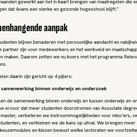
aanden gewerkt aan het in kaart brengen van maatregelen die e
en dat Avans een sterke en gezonde hogeschool blijft.”
menhangende aanpak
tudenten blijven benaderen met persoonlijke aandacht en nabijhei
 partner zijn voor medewerkers en het werkveld en maatschapp
ven maken. Daarom zetten we nu koers met het programma Relev
ns.
en daarin zijn gericht op 4 pijlers:
 samenwerking binnen onderwijs en onderzoek
en de samenwerking binnen onderwijs en tussen onderwijs en o
e ervoor dat meer studenten doorstromen van Associate degre
 master, verbeteren we instroommogelijkheden voor mbo’ers, v
 studenten, en verkleinen we de kans op uitval. We brengen meer 
keuzemodules en kiezen bewust welke lectoraten we voortzette