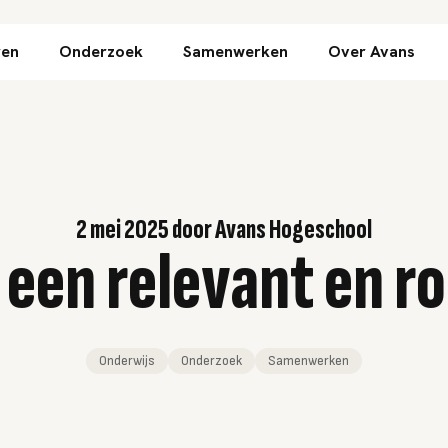
Direct naar inhoud
ren
Onderzoek
Samenwerken
Over Avans
2 mei 2025
door
Avans Hogeschool
een relevant en r
Onderwijs
Onderzoek
Samenwerken