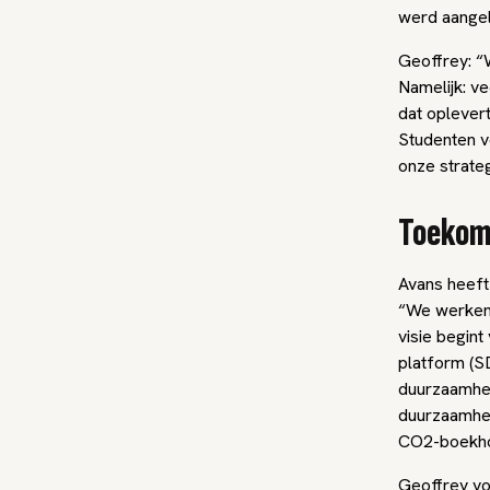
werd aangele
Geoffrey: 
Namelijk: v
dat oplever
Studenten v
onze strateg
Toekom
Avans heeft
“We werken 
visie begin
platform (S
duurzaamhei
duurzaamhe
CO2-boekho
Geoffrey vo