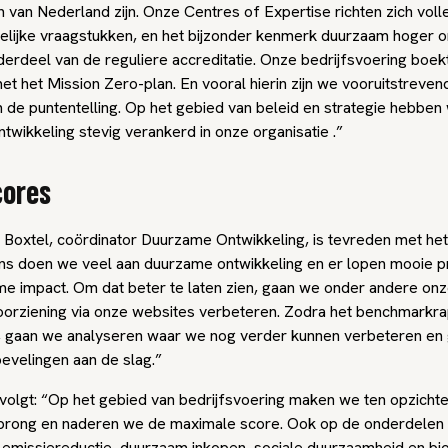
 van Nederland zijn. Onze Centres of Expertise richten zich voll
lijke vraagstukken, en het bijzonder kenmerk duurzaam hoger on
erdeel van de reguliere accreditatie. Onze bedrijfsvoering boekt
et het Mission Zero-plan. En vooral hierin zijn we vooruitstreven
n de puntentelling. Op het gebied van beleid en strategie hebben
wikkeling stevig verankerd in onze organisatie .”
cores
 Boxtel, coördinator Duurzame Ontwikkeling, is tevreden met het 
ns doen we veel aan duurzame ontwikkeling en er lopen mooie p
e impact. Om dat beter te laten zien, gaan we onder andere on
oorziening via onze websites verbeteren. Zodra het benchmarkr
, gaan we analyseren waar we nog verder kunnen verbeteren en
evelingen aan de slag.”
volgt: “Op het gebied van bedrijfsvoering maken we ten opzicht
prong en naderen we de maximale score. Ook op de onderdelen m
 emissiereductie, duurzaam inkopen, sociale duurzaamheid en biod