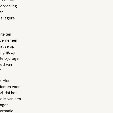
eoordeling
len
ns lagere
iteiten
 overnemen
dat ze op
grijk zijn
le bijdrage
ied van
”
. Hier
denten voor
ij dat het
d is van een
ingen
formatie