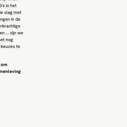
's in het
de slag met
ingen in de
rkrachtige
en … zijn we
het nog
 keuzes te
g om
amenleving