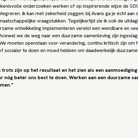
ekenisvolle onderzoeken werken of op inspirerende wijze de SDG
ntegreren. Ik kan met zekerheid zeggen: bij Avans ga je écht aan 
maatschappelijke vraagstukken. Tegelijkertijd zie ik ook de uitdag
uurzame ontwikkeling implementeren vereist een wendbare en vee
 hoewel we de weg naar een duurzame samenleving zijn ingeslag
 We moeten openstaan voor verandering, continu kritisch zijn om 
f socialer te doen en moed hebben om daadwerkelijk duurzame
trots zijn op het resultaat en het zien als een aanmoedigin
ar nóg beter ons best te doen. Werken aan een duurzame s
amen.”