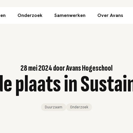
Direct naar inhoud
ren
Onderzoek
Samenwerken
Over Avans
28 mei 2024
door
Avans Hogeschool
e plaats in Susta
Duurzaam
Onderzoek