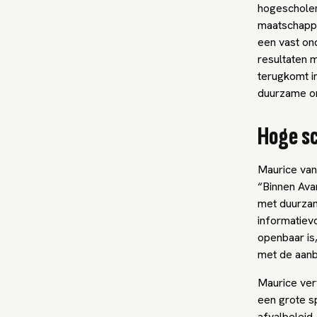
hogescholen
maatschappe
een vast ond
resultaten m
terugkomt i
duurzame ont
Hoge s
Maurice van
“Binnen Ava
met duurzam
informatiev
openbaar is
met de aanb
Maurice ver
een grote s
afvalbeleid,