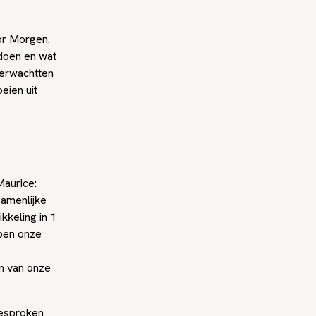
or Morgen.
doen en wat
verwachtten
eien uit
Maurice:
amenlijke
kkeling in 1
ben onze
n van onze
gesproken