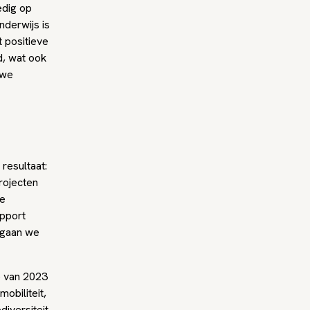
edig op
derwijs is
 positieve
d, wat ook
 we
resultaat:
rojecten
ze
apport
 gaan we
e van 2023
obiliteit,
iversiteit