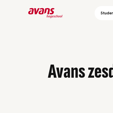
Stude
Avans zesd