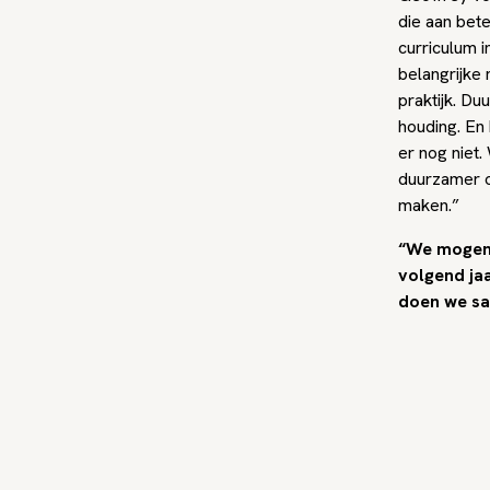
die aan bet
curriculum i
belangrijke 
praktijk. D
houding. En
er nog niet.
duurzamer o
maken.”
“We mogen 
volgend ja
doen we s