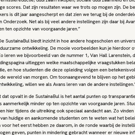
ge scores. Dat zijn resultaten waar we trots op mogen zijn. De b
ers is dit jaar aangescherpt en dat zien we terug bij de onderde
 Onderzoek. Net als bij veel andere instellingen zijn daar bij Ava
en ten opzichte van voorgaande jaren.”
e SustainaBul biedt inzicht in hoe andere hogescholen en univers
duurzame ontwikkeling. De mooie voorbeelden kun je hierdoor
 Zo leren we bijvoorbeeld van de nummer 1, Van Hall Larenstein, 
idingspagina uitleggen welke maatschappelijke vraagstukken belan
die, en hoe studenten die deze opleiding volgen een betekenisvol
 de wereld van morgen. Om toonaangevend te blijven op het geb
wikkeling, willen we als Avans leren van de andere instellingen.
 dat opvalt in de SustainaBul is het aantal punten op transparantie
s aanmerkelijk minder op ten opzichte van voorgaande jaren. Stu
 hier tijdens de uitreiking ook speciaal aandacht aan. Zo vinden z
s van huidige en aankomende studenten om te weten wat het belei
En voor het eerst hebben ze daarom, in de ronde waarbij de instell
gen geven, punten in mindering gebracht wanneer er nieuwe in