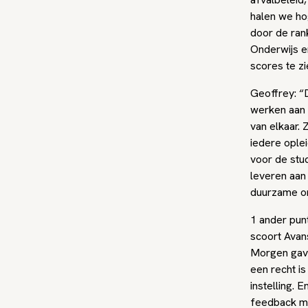
halen we ho
door de rank
Onderwijs en
scores te zi
Geoffrey: “D
werken aan 
van elkaar.
iedere ople
voor de stu
leveren aan
duurzame ont
1 ander punt
scoort Avan
Morgen gaven
een recht i
instelling. 
feedback mo