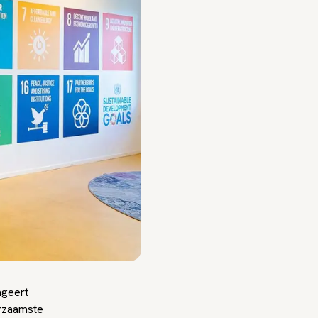
ageert
urzaamste