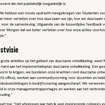
verd die niet publiekelijk toegankelijk is.
“We hebben een mooie opdracht meegekregen van Studenten vo
eel meer vertellen over hoe duurzaam we zijn, hoe we duurzaam 
t voor de samenleving. Uitgaande van de tussentijdse feedback 
oor Morgen dat we beter vertellen over hoe onze acties voortvlo
ie.”
stvisie
 grote ambities op het gebied van duurzame ontwikkeling, weet 
hard aan het implementatieplan duurzame ontwikkeling. Een gez
t vorm te krijgen, we bundelen onze krachten rond duurzame ontwi
DG office), werken aan communityvorming voor docenten en heb
dsdoelstellingen in bedrijfsvoering aangescherpt. We verweven
id in onze managementrapportages en werken aan het verbrede
uding.”
egt toe: “Het afgelopen jaar heb ik veel inspirerende collega's 