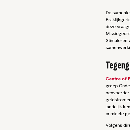
De samenlev
Praktijkger
deze vraags
Missiegedr
Stimuleren 
samenwerkin
Tegeng
Centre of E
groep Onder
penvoerder 
geldstromen
landelijk k
criminele g
Volgens dir