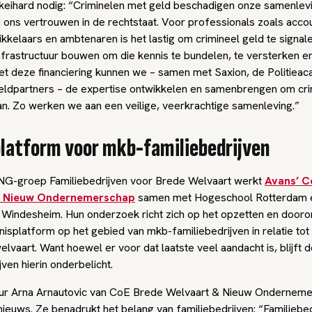
g keihard nodig: “Criminelen met geld beschadigen onze samenlev
 ons vertrouwen in de rechtstaat. Voor professionals zoals acco
kkelaars en ambtenaren is het lastig om crimineel geld te signale
infrastructuur bouwen om die kennis te bundelen, te versterken 
et deze financiering kunnen we – samen met Saxion, de Politiea
ldpartners – de expertise ontwikkelen en samenbrengen om cri
an. Zo werken we aan een veilige, veerkrachtige samenleving.”
latform voor mkb-familiebedrijven
G-groep Familiebedrijven voor Brede Welvaart werkt
Avans’ C
& Nieuw Ondernemerschap
samen met Hogeschool Rotterdam 
Windesheim. Hun onderzoek richt zich op het opzetten en dooro
isplatform op het gebied van mkb-familiebedrijven in relatie tot
lvaart. Want hoewel er voor dat laatste veel aandacht is, blijft d
jven hierin onderbelicht.
ur Arna Arnautovic van CoE Brede Welvaart & Nieuw Onderneme
 nieuws. Ze benadrukt het belang van familiebedrijven: “Familiebed