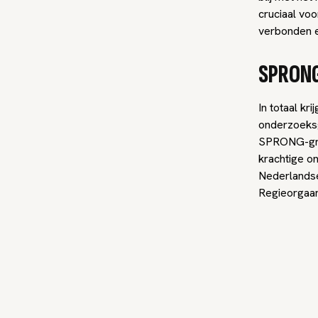
cruciaal voo
verbonden en
SPRON
In totaal k
onderzoeksgr
SPRONG-groe
krachtige o
Nederlandse
Regieorgaan 