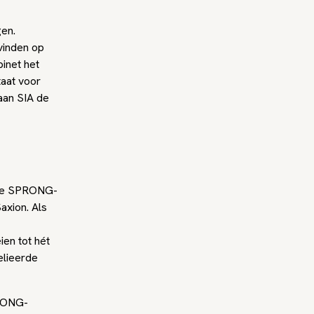
gen.
vinden op
inet het
aat voor
aan SIA de
 de SPRONG-
axion. Als
ien tot hét
elieerde
PRONG-