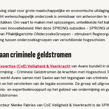
ing staat voor grote maatschappelijke en economische uitdagin
icht wetenschappelijk onderzoek is onmisbaar om antwoorden te 
tukken. Om vaart te maken met oplossingen, ontwikkelde het kab
even Innovatiebeleid. Met deze SPRONG-subsidies – SPRONG st
van PRaktijkgerichte ONderzoeksGroepen – stimuleert Regieorg
g tussen onderzoeksgroepen van verschillende hogescholen.
aan criminele geldstromen
xpertise (CoE) Veiligheid & Veerkracht
van Avans bundelt in
mijning – Criminele Geldstromen de krachten met Hogeschool S
werkt Avans samen met Saxion aan het tegengaan van criminele
 en het versterken van de legale economie. De groep wil uitgroe
ennis- en expertiseknooppunt op het gebied van ondermijning en g
eldstromen.
ecteur Nienke Fabries van CoE Veiligheid & Veerkracht is de S