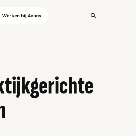
Werken bij Avans
tijkgerichte
n