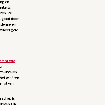
ing en
untants,
ren. Wij
en goed door
cademie en
mineel geld
oE Brede
en
ntwikkelen
 het creëren
e rol van
rschap is
rijven zijn