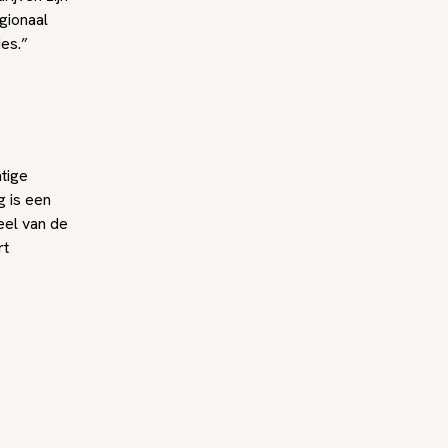
egionaal
es.”
htige
g is een
eel van de
rt