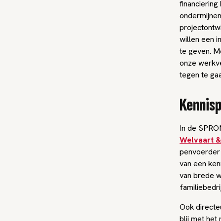
financierin
ondermijnen
projectontwi
willen een 
te geven. M
onze werkve
tegen te ga
Kennisp
In de SPRON
Welvaart 
penvoerder 
van een kenn
van brede we
familiebedri
Ook directe
blij met het