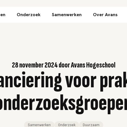
Direct naar inhoud
ren
Onderzoek
Samenwerken
Over Avans
28 november 2024
door
Avans Hogeschool
nciering voor prak
onderzoeksgroepe
Samenwerken
Onderzoek
Duurzaam