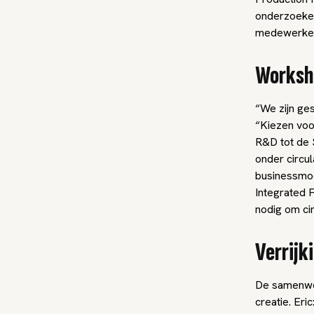
onderzoeke
medewerkers
Worksh
“We zijn gest
“Kiezen voor
R&D tot de 
onder circul
businessmod
Integrated 
nodig om cir
Verrijk
De samenwer
creatie. Er