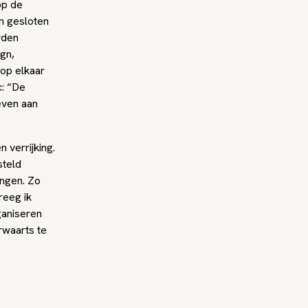
op de
n gesloten
rden
gn,
op elkaar
c: “De
even aan
verrijking.
steld
ngen. Zo
reeg ik
ganiseren
rwaarts te