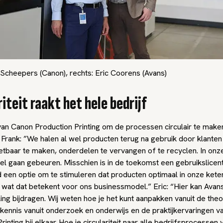
 Scheepers (Canon), rechts: Eric Coorens (Avans)
riteit raakt het hele bedrijf
van Canon Production Printing om de processen circulair te maken
. Frank: ”We halen al wel producten terug na gebruik door klante
etbaar te maken, onderdelen te vervangen of te recyclen. In onz
eel gaan gebeuren. Misschien is in de toekomst een gebruikslicen
 een optie om te stimuleren dat producten optimaal in onze keten
 wat dat betekent voor ons businessmodel.” Eric: “Hier kan Avans
ling bijdragen. Wij weten hoe je het kunt aanpakken vanuit de the
kennis vanuit onderzoek en onderwijs en de praktijkervaringen 
rinting bij elkaar. Hoe je circulariteit naar alle bedrijfsprocessen v