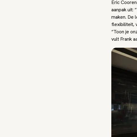
Eric Cooren
aanpak uit:
maken. De l
flexibilitei
“Toon je onz
vult Frank a