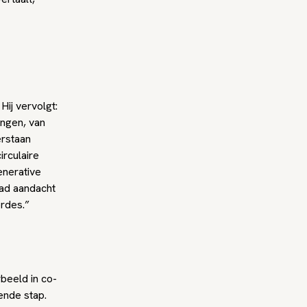
 Hij vervolgt:
ingen, van
erstaan
irculaire
nerative
pad aandacht
ordes.”
beeld in co-
ende stap.