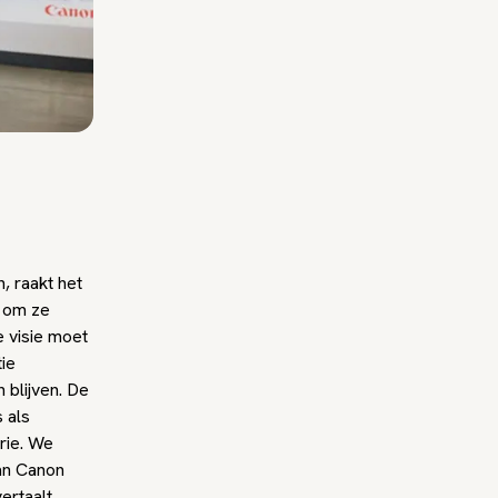
, raakt het
n om ze
e visie moet
tie
 blijven. De
 als
orie. We
van Canon
ertaalt,