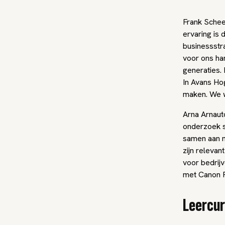
Frank Scheep
ervaring is 
businessstr
voor ons ha
generaties. 
In Avans Ho
maken. We w
Arna Arnauto
onderzoek s
samen aan m
zijn releva
voor bedrij
met Canon P
Leercur