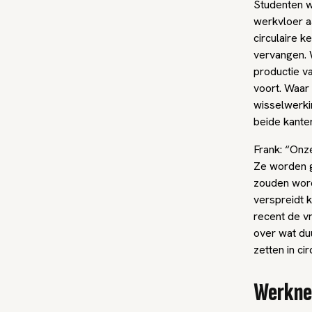
Studenten w
werkvloer a
circulaire 
vervangen. W
productie v
voort. Waar
wisselwerkin
beide kanten
Frank: “Onz
Ze worden g
zouden word
verspreidt k
recent de v
over wat du
zetten in circ
Werkne