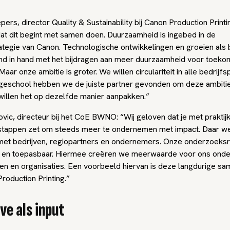
ers, director Quality & Sustainability bij Canon Production Print
dat dit begint met samen doen. Duurzaamheid is ingebed in de
ategie van Canon. Technologische ontwikkelingen en groeien als 
nd in hand met het bijdragen aan meer duurzaamheid voor toeko
Maar onze ambitie is groter. We willen circulariteit in alle bedrijf
geschool hebben we de juiste partner gevonden om deze ambitie
illen het op dezelfde manier aanpakken.”
vic, directeur bij het CoE BWNO: “Wij geloven dat je met praktij
tappen zet om steeds meer te ondernemen met impact. Daar we
et bedrijven, regiopartners en ondernemers. Onze onderzoeksr
nt en toepasbaar. Hiermee creëren we meerwaarde voor ons onde
ven en organisaties. Een voorbeeld hiervan is deze langdurige s
roduction Printing.”
ve als input