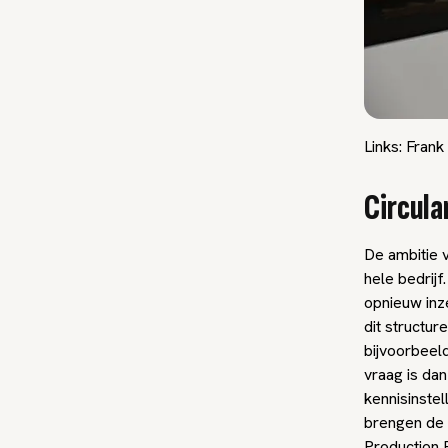
Links: Frank
Circula
De ambitie 
hele bedrijf
opnieuw inz
dit structur
bijvoorbeeld
vraag is dan
kennisinstel
brengen de 
Production P