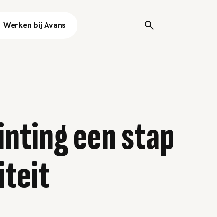
Werken bij Avans
inting een stap
iteit