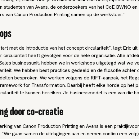
n studenten van Avans, de onderzoekers van het CoE BWNO en
 van Canon Production Printing samen op de werkvloer.”
ops
art met de introductie van het concept circulariteit”, legt Eric uit.
 circulariteit heeft gevolgen voor de hele organisatie. Alle afdel
Sales businessunit, hebben we in workshops uitgelegd wat we v
ariteit. We hebben best practices gedeeld en de filosofie achter c
ellen besproken. We werken volgens de RIFT-aanpak, het Rege
Framework for Transformation. Daarbij heeft elke horde op het 
culariteit te kunnen bereiken. Je businessmodel is een van die h
ing door co-creatie
king van Canon Production Printing en Avans is een praktijkvoor
ic: “We gaan samen de uitdagingen aan en nemen continu een volg