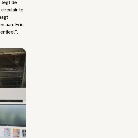
 legt de
irculair te
aagt
n aan. Eric:
entieel”,