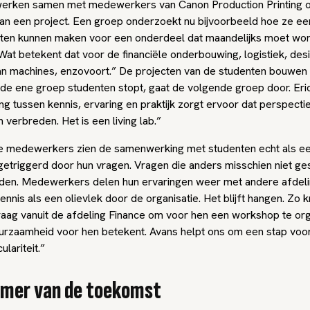
erken samen met medewerkers van Canon Production Printing 
an een project. Een groep onderzoekt nu bijvoorbeeld hoe ze ee
keten kunnen maken voor een onderdeel dat maandelijks moet wo
at betekent dat voor de financiële onderbouwing, logistiek, desi
an machines, enzovoort.” De projecten van de studenten bouwen 
 de ene groep studenten stopt, gaat de volgende groep door. Eri
g tussen kennis, ervaring en praktijk zorgt ervoor dat perspecti
 verbreden. Het is een living lab.”
e medewerkers zien de samenwerking met studenten echt als een 
etriggerd door hun vragen. Vragen die anders misschien niet ge
en. Medewerkers delen hun ervaringen weer met andere afdeli
ennis als een olievlek door de organisatie. Het blijft hangen. Zo k
raag vanuit de afdeling Finance om voor hen een workshop te or
urzaamheid voor hen betekent. Avans helpt ons om een stap voo
ulariteit.”
mer van de toekomst