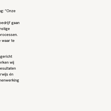
ing: “Onze
bedrijf gaan
mstige
sprocessen.
 waar te
kgericht
rken wij
esultaten
rwijs én
amenwerking