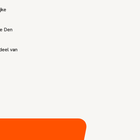
jke
te Den
 deel van