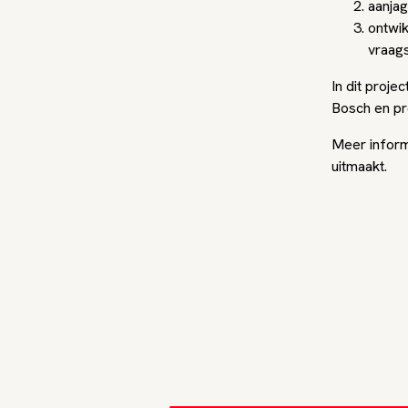
aanja
ontwi
vraag
In dit proj
Bosch en pr
Meer inform
uitmaakt.