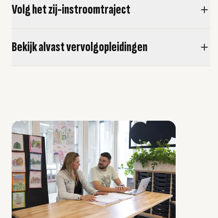
Volg het zij-instroomtraject
Bekijk alvast vervolgopleidingen
usel overslaan