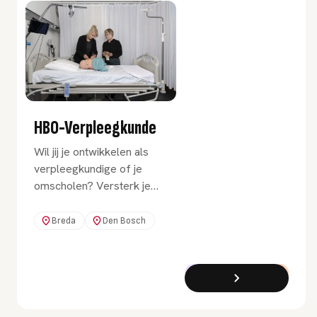
HBO-Verpleegkunde
Wil jij je ontwikkelen als
verpleegkundige of je
omscholen? Versterk je
kennis, handelen en
Evidence Based Practice
Breda
Den Bosch
met de deeltijdopleiding
HBO-Verpleegkunde en
maak impact op de zorg
Bachelor
Deeltijd
van morgen.