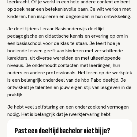
leerkracht. Of je werkt in een hele andere context en bent
op zoek naar een betekenisvolle baan. Je wilt werken met
kinderen, hen inspireren en begeleiden in hun ontwikkeling.
Je doet tijdens Leraar Basisonderwijs deeltijd
pedagogische en didactische kennis en ervaring op om in
een basisschool voor de klas te staan. Je leert hoe je
boeiende lessen geeft aan kinderen met verschillende
karakters, uit diverse werelden en met uiteenlopende
niveaus. Je onderhoudt contacten met leerlingen, hun
ouders en andere professionals. Het leren op de werkplek
is een belangrijk onderdeel van de hbo Pabo deeltijd. Je
ontwikkelt je talenten en jouw eigen stijl van lesgeven in de
praktijk.
Je hebt veel zelfsturing en een onderzoekend vermogen
nodig. Het is belangrijk dat je (werk)ervaring hebt
opgedaan en weet hoe je jezelf kunt ontwikkelen. Deze
opleiding duurt 4 jaar, maar kun je eventueel versneld
Past een deeltijd bachelor niet bij je?
doorlopen in minimaal 2 jaar. Heb je behoefte aan meer