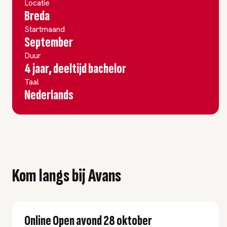
Locatie
Breda
Startmaand
September
Duur
4 jaar, deeltijd bachelor
Taal
Nederlands
Kom langs bij Avans
Online Open avond 28 oktober