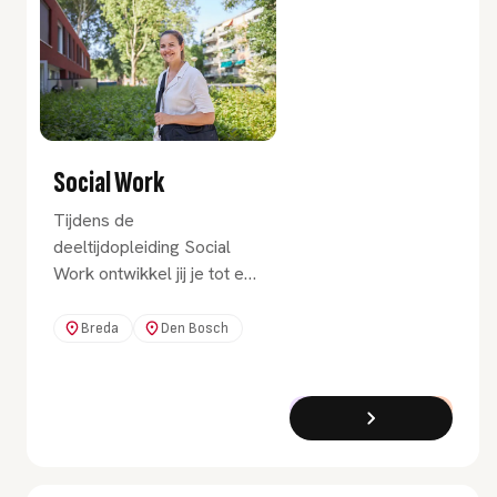
Social Work
Tijdens de
deeltijdopleiding Social
Work ontwikkel jij je tot een
breed inzetbare
professional in het sociaal
Breda
Den Bosch
domein.
Bachelor
Deeltijd